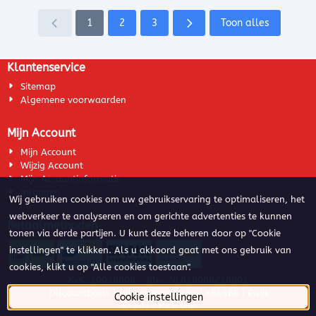
1
2
3
Toon alles
Klantenservice
Sitemap
Algemene voorwaarden
Mijn Account
Mijn Account
Wijzig Account
Mijn Accountinformatie
Inloggen
Wij gebruiken cookies om uw gebruikservaring te optimaliseren, het
webverkeer te analyseren en om gerichte advertenties te kunnen
Betaalmethoden
tonen via derde partijen. U kunt deze beheren door op "Cookie
instellingen" te klikken. Als u akkoord gaat met ons gebruik van
cookies, klikt u op "Alle cookies toestaan".
KvK: 10039609 - Btw: NL819069218B01
DiscountDarts | Julianastraat 28a | 6644BR | Ewijk
Cookie instellingen
© 2015 K&K Vof