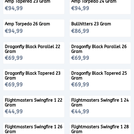
Amp Tapered 23 Gram
Amp Torpedo 24 Gram
Prijs: 94,99
Prijs: 94,99
€94,99
€94,99
Amp Torpedo 26 Gram
Bullhitters 23 Gram
Prijs: 94,99
Prijs: 86,99
€94,99
€86,99
Dragonfly Black Parallel 22
Dragonfly Black Parallel 26
Gram
Gram
Prijs: 69,99
Prijs: 69,99
€69,99
€69,99
Dragonfly Black Tapered 23
Dragonfly Black Tapered 25
Gram
Gram
Prijs: 69,99
Prijs: 69,99
€69,99
€69,99
Flightmasters Swingfire 1 22
Flightmasters Swingfire 1 24
Gram
Gram
Prijs: 44,99
Prijs: 44,99
€44,99
€44,99
Flightmasters Swingfire 1 26
Flightmasters Swingfire 1 28
Gram
Gram