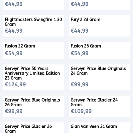
Prijs: 44,99
Prijs: 44,99
€44,99
€44,99
Flightmasters Swingfire 1 30
Fury 2 23 Gram
Gram
Prijs: 44,99
Prijs: 44,99
€44,99
€44,99
Fusion 22 Gram
Fusion 26 Gram
Prijs: 54,99
Prijs: 54,99
€54,99
€54,99
Gerwyn Price 50 Years
Gerwyn Price Blue Originals
Anniversary Limited Edition
24 Gram
23 Gram
Prijs: 124,99
Prijs: 99,99
€124,99
€99,99
Gerwyn Price Blue Originals
Gerwyn Price Glacier 24
26 Gram
Gram
Prijs: 99,99
Prijs: 109,99
€99,99
€109,99
Gerwyn Price Glacier 26
Gian Van Veen 21 Gram
Gram