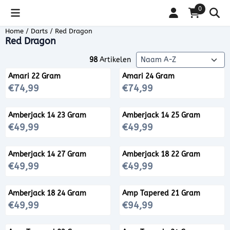
Cookievoorkeuren zijn beschikbaar. Kies instellingen of sta alle coo
0
Home
/
Darts
/
Red Dragon
Red Dragon
Sorteermethode
98
Artikelen
Amari 22 Gram
Amari 24 Gram
Prijs: 74,99
Prijs: 74,99
€74,99
€74,99
Amberjack 14 23 Gram
Amberjack 14 25 Gram
Prijs: 49,99
Prijs: 49,99
€49,99
€49,99
Amberjack 14 27 Gram
Amberjack 18 22 Gram
Prijs: 49,99
Prijs: 49,99
€49,99
€49,99
Amberjack 18 24 Gram
Amp Tapered 21 Gram
Prijs: 49,99
Prijs: 94,99
€49,99
€94,99