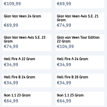
Prijs: 109,99
Prijs: 69,99
€109,99
€69,99
Gian Van Veen 24 Gram
Gian Van Veen Axis S.E. 21
Gram
Prijs: 69,99
Prijs: 74,99
€69,99
€74,99
Gian Van Veen Axis S.E. 23
Gian van Veen Tour Edition
Gram
22 Gram
Prijs: 74,99
Prijs: 104,99
€74,99
€104,99
Hell Fire A 22 Gram
Hell Fire A 24 Gram
Prijs: 34,99
Prijs: 34,99
€34,99
€34,99
Hell Fire B 24 Gram
Hell Fire B 26 Gram
Prijs: 34,99
Prijs: 34,99
€34,99
€34,99
Ikon 1.1 23 Gram
Ikon 1.1 25 Gram
Prijs: 64,99
Prijs: 64,99
€64,99
€64,99