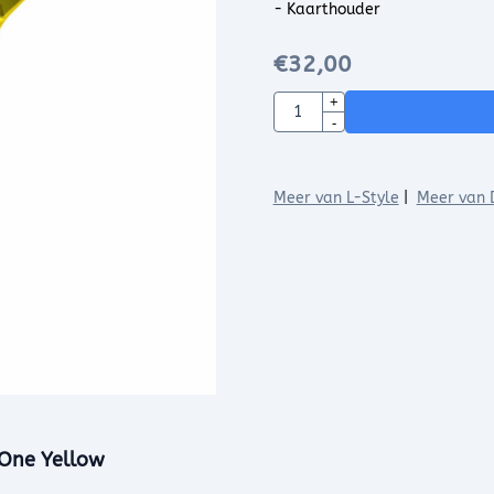
- Kaarthouder
€
32,00
Aantal
+
-
Meer van L-Style
|
Meer van 
 One Yellow