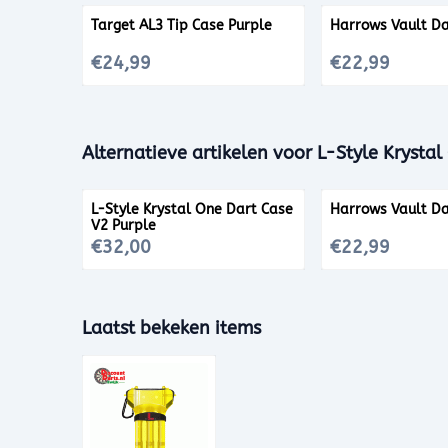
Target AL3 Tip Case Purple
Harrows Vault Da
Prijs: 24,99
Prijs: 22,99
€24,99
€22,99
Alternatieve artikelen voor
L-Style Krysta
L-Style Krystal One Dart Case
Harrows Vault Da
V2 Purple
Prijs: 32,00
Prijs: 22,99
€32,00
€22,99
Laatst bekeken items