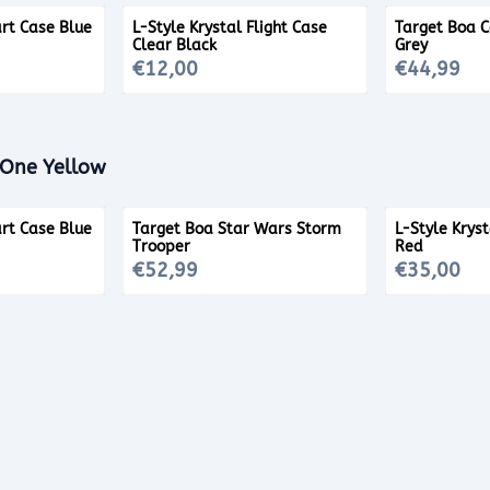
rt Case Blue
L-Style Krystal Flight Case
Target Boa 
Clear Black
Grey
Prijs: 12,00
Prijs: 44,99
€12,00
€44,99
l One Yellow
rt Case Blue
Target Boa Star Wars Storm
L-Style Krys
Trooper
Red
Prijs: 52,99
Prijs: 35,00
€52,99
€35,00