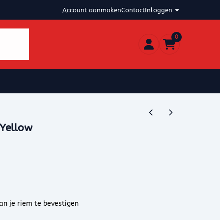
Account aanmaken
Contact
Inloggen
0
 Yellow
an je riem te bevestigen