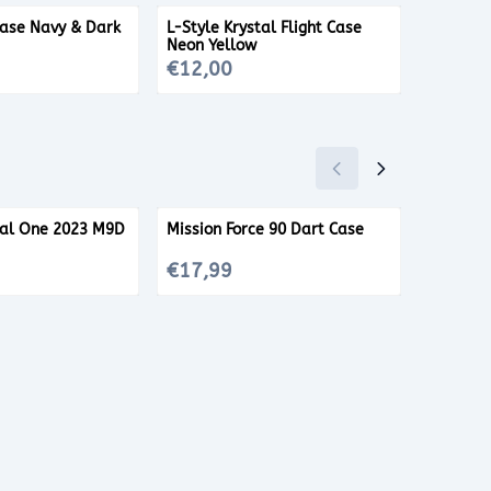
Case Navy & Dark
L-Style Krystal Flight Case
Target 
Neon Yellow
Maul
Prijs: 12,00
Prijs: 52
€12,00
€52,9
tal One 2023 M9D
Mission Force 90 Dart Case
Target 
Taupe
Prijs: 17,99
Prijs: 29
€17,99
€29,9