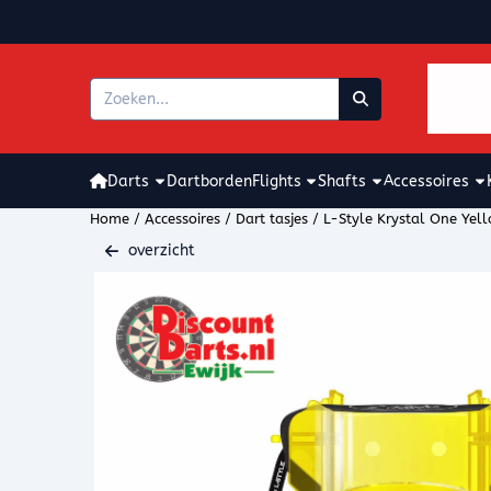
Cookievoorkeuren zijn beschikbaar. Kies instellingen of sta alle coo
Zoeken
Darts
Dartborden
Flights
Shafts
Accessoires
Home
/
Accessoires
/
Dart tasjes
/
L-Style Krystal One Yel
overzicht