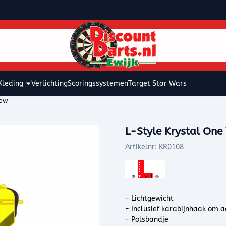
kies toe.
Kleding
Verlichting
Scoringssystemen
Target Star Wars
low
L-Style Krystal One
Artikelnr:
KR0108
- Lichtgewicht
- Inclusief karabijnhaak om a
- Polsbandje