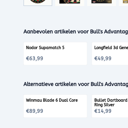
Aanbevolen artikelen voor
Bull's Advantag
Nodor Supamatch 5
Longfield 3d Gen
Prijs: 63,99
Prijs: 49,99
€63,99
€49,99
Alternatieve artikelen voor
Bull's Advanta
Winmau Blade 6 Dual Core
Bullet Dartboar
Ring Silver
Prijs: 89,99
Prijs: 14,99
€89,99
€14,99