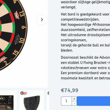
waardoor slijtage gelijkmati
verlengd.
Het bord is goedgekeurd voor
competitiewedstrijden.
Het hoogwaardige Afrikaanse 
duurzaamheid, zelfherstellen
Het ultradunne draadsysteem
scoringskansen,
terwijl de geharde bull en bu
bieden.
Daarnaast beschikt de Advant
een stabiel U Fixing Bracke
rotatieschroeven voor extra 
Een premium dartbord voor zo
maximale kwaliteit en betro
€
74,99
Aantal
+
-