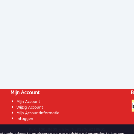
Mijn Account
B
Mijn Account
Wijzig Account
Mijn Accountinformatie
Inloggen
KvK: 10039609 - Btw: NL819069218B01
het webverkeer te analyseren en om gerichte advertenties te kunnen