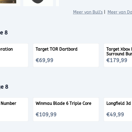
Meer van Bull's
|
Meer van Da
e 8
eration
Target TOR Dartbord
Target Xbox
Surround Bu
Prijs: 69,99
Prijs: 179,99
€69,99
€179,99
ge 8
d Number
Winmau Blade 6 Triple Core
Longfield 3d
Prijs: 109,99
Prijs: 49,99
€109,99
€49,99