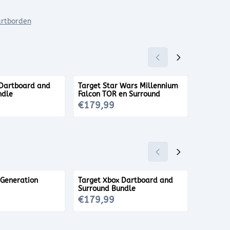
rtborden
 Dartboard and
Target Star Wars Millennium
Winmau 
ndle
Falcon TOR en Surround
Prijs: 179,99
Prijs: 67
€179,99
€67,9
 Generation
Target Xbox Dartboard and
Harrows 
Surround Bundle
Prijs: 179,99
Prijs: 69
€179,99
€69,9