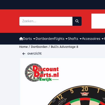
Cookievoorkeuren zijn beschikbaar. Kies instellingen of sta alle coo
Zoeken
Darts
Dartborden
Flights
Shafts
Accessoires
Home
/
Dartborden
/
Bull's Advantage 8
overzicht