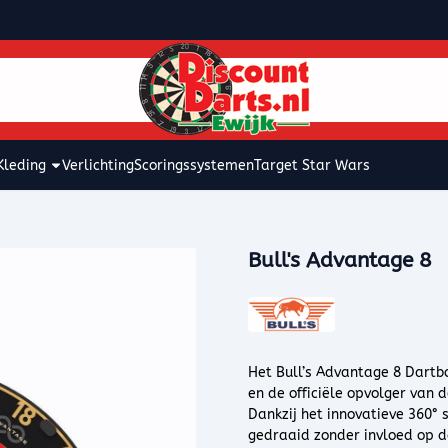
kies toe.
Kleding
Verlichting
Scoringssystemen
Target Star Wars
Bull's Advantage 8
Het Bull’s Advantage 8 Dartb
en de officiële opvolger van 
Dankzij het innovatieve 360°
gedraaid zonder invloed op de 