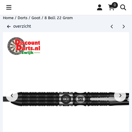
Cookievoorkeuren zijn beschikbaar. Kies instellingen of sta alle coo
0
Home
/
Darts
/
Goat
/
8 Ball 22 Gram
overzicht