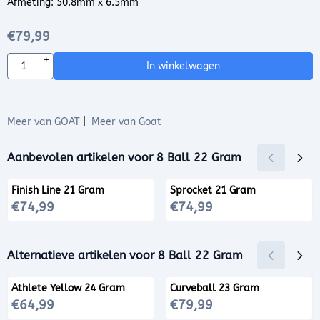
Afmeting: 50.8mm x 6.5mm
€
79,99
Aantal
+
In winkelwagen
-
Meer van GOAT
|
Meer van Goat
Aanbevolen artikelen voor
8 Ball 22 Gram
Finish Line 21 Gram
Sprocket 21 Gram
Prijs: 74,99
Prijs: 74,99
€74,99
€74,99
Alternatieve artikelen voor
8 Ball 22 Gram
Athlete Yellow 24 Gram
Curveball 23 Gram
Prijs: 64,99
Prijs: 79,99
€64,99
€79,99