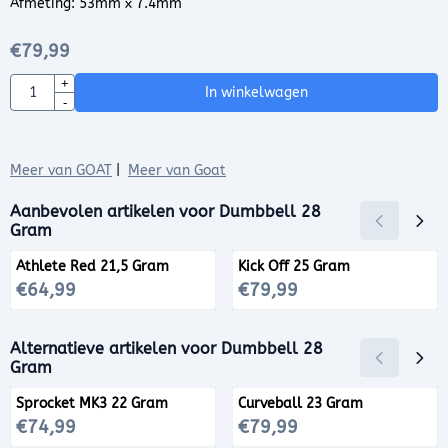
Afmeting: 53mm x 7.4mm
€
79,99
Aantal
+
In winkelwagen
-
Meer van GOAT
|
Meer van Goat
Aanbevolen artikelen voor
Dumbbell 28
Gram
Athlete Red 21,5 Gram
Kick Off 25 Gram
Prijs: 64,99
Prijs: 79,99
€64,99
€79,99
Alternatieve artikelen voor
Dumbbell 28
Gram
Sprocket MK3 22 Gram
Curveball 23 Gram
Prijs: 74,99
Prijs: 79,99
€74,99
€79,99