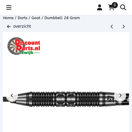
Cookievoorkeuren zijn beschikbaar. Kies instellingen of sta alle coo
0
Home
/
Darts
/
Goat
/
Dumbbell 28 Gram
overzicht