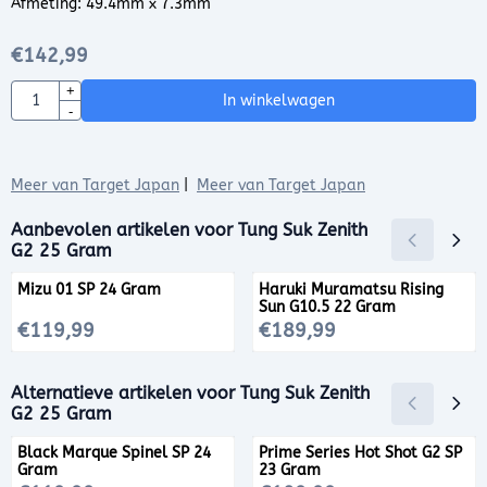
Afmeting: 49.4mm x 7.3mm
€
142,99
Aantal
+
In winkelwagen
-
Meer van Target Japan
|
Meer van Target Japan
Aanbevolen artikelen voor
Tung Suk Zenith
G2 25 Gram
Mizu 01 SP 24 Gram
Haruki Muramatsu Rising
Sun G10.5 22 Gram
Prijs: 119,99
Prijs: 189,99
€119,99
€189,99
Alternatieve artikelen voor
Tung Suk Zenith
G2 25 Gram
Black Marque Spinel SP 24
Prime Series Hot Shot G2 SP
Gram
23 Gram