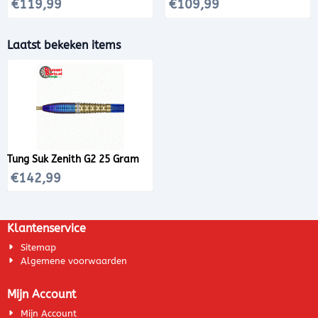
Prijs: 119,99
Prijs: 109,99
€119,99
€109,99
Laatst bekeken items
Tung Suk Zenith G2 25 Gram
€
142,99
Klantenservice
Sitemap
Algemene voorwaarden
Mijn Account
Mijn Account