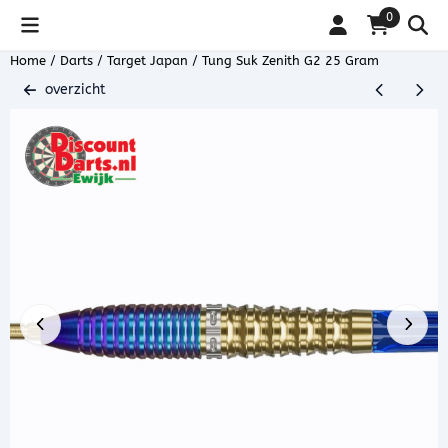
Cookievoorkeuren zijn beschikbaar. Kies instellingen of sta alle coo
0
Home
/
Darts
/
Target Japan
/
Tung Suk Zenith G2 25 Gram
overzicht