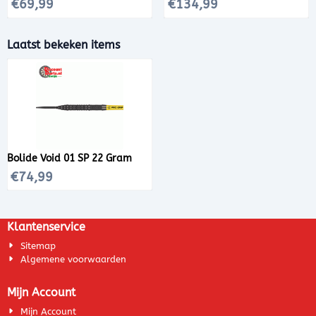
Prijs: 69,99
Prijs: 134,99
€69,99
€134,99
Laatst bekeken items
Bolide Void 01 SP 22 Gram
€
74,99
Klantenservice
Sitemap
Algemene voorwaarden
Mijn Account
Mijn Account