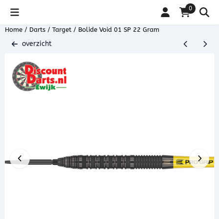
Cookievoorkeuren zijn beschikbaar. Kies instellingen of sta alle coo
0
Home
/
Darts
/
Target
/
Bolide Void 01 SP 22 Gram
overzicht