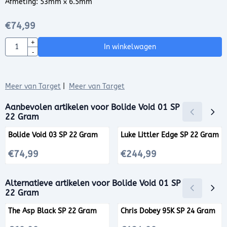
Afmeting: 53mm x 6.5mm
€
74,99
Aantal
+
In winkelwagen
-
Meer van Target
|
Meer van Target
Aanbevolen artikelen voor
Bolide Void 01 SP
22 Gram
Bolide Void 03 SP 22 Gram
Luke Littler Edge SP 22 Gram
Prijs: 74,99
Prijs: 244,99
€74,99
€244,99
Alternatieve artikelen voor
Bolide Void 01 SP
22 Gram
The Asp Black SP 22 Gram
Chris Dobey 95K SP 24 Gram