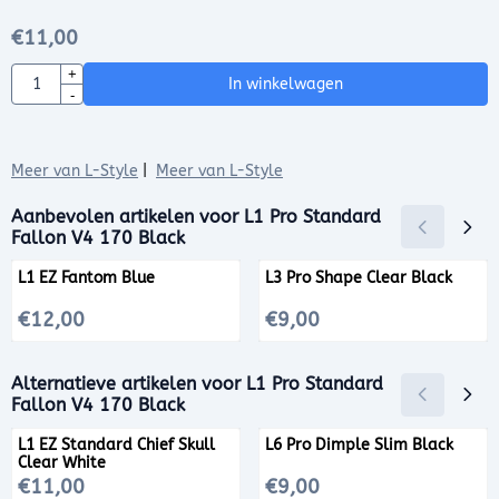
€
11,00
Aantal
+
In winkelwagen
-
Meer van L-Style
|
Meer van L-Style
Aanbevolen artikelen voor
L1 Pro Standard
Fallon V4 170 Black
L1 EZ Fantom Blue
L3 Pro Shape Clear Black
Prijs: 12,00
Prijs: 9,00
€12,00
€9,00
Alternatieve artikelen voor
L1 Pro Standard
Fallon V4 170 Black
L1 EZ Standard Chief Skull
L6 Pro Dimple Slim Black
Clear White
Prijs: 11,00
Prijs: 9,00
€11,00
€9,00