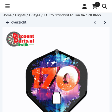
Cookievoorkeuren zijn beschikbaar. Kies instellingen of sta alle coo
0
Home
/
Flights
/
L-Style
/
L1 Pro Standard Fallon V4 170 Black
overzicht