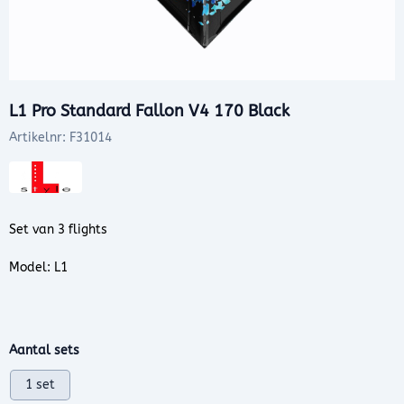
L1 Pro Standard Fallon V4 170 Black
Artikelnr:
F31014
Set van 3 flights
Model: L1
Maak een keuze voor
Aantal sets
1 set