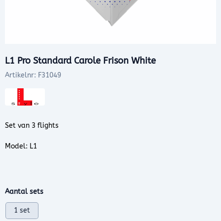
L1 Pro Standard Carole Frison White
Artikelnr:
F31049
Set van 3 flights
Model: L1
Maak een keuze voor
Aantal sets
1 set