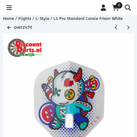
Cookievoorkeuren zijn beschikbaar. Kies instellingen of sta alle coo
0
Home
/
Flights
/
L-Style
/
L1 Pro Standard Carole Frison White
overzicht