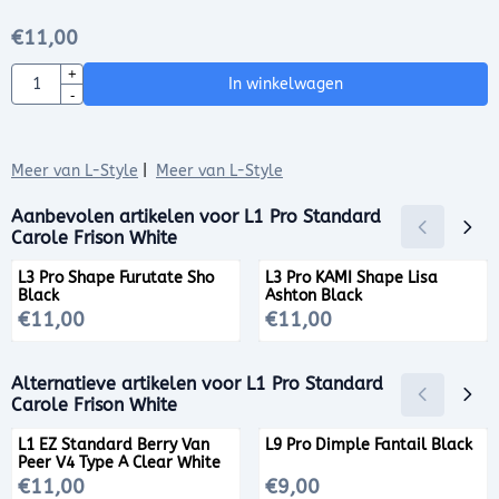
€
11,00
Aantal
+
In winkelwagen
-
Meer van L-Style
|
Meer van L-Style
Aanbevolen artikelen voor
L1 Pro Standard
Carole Frison White
L3 Pro Shape Furutate Sho
L3 Pro KAMI Shape Lisa
Black
Ashton Black
Prijs: 11,00
Prijs: 11,00
€11,00
€11,00
Alternatieve artikelen voor
L1 Pro Standard
Carole Frison White
L1 EZ Standard Berry Van
L9 Pro Dimple Fantail Black
Peer V4 Type A Clear White
Prijs: 11,00
Prijs: 9,00
€11,00
€9,00