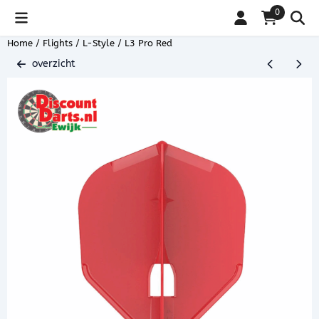
Cookievoorkeuren zijn beschikbaar. Kies instellingen of sta alle coo
0
Home
/
Flights
/
L-Style
/
L3 Pro Red
overzicht