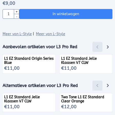
€
9,00
Aantal
+
In winkelwagen
-
Meer van L-Style
|
Meer van L-Style
Aanbevolen artikelen voor
L3 Pro Red
L1 EZ Standard Origin Series
L1 EZ Standard Jelle
Blue
Klaasen V7 CLW
Prijs: 11,00
Prijs: 11,00
€11,00
€11,00
Alternatieve artikelen voor
L3 Pro Red
L1 EZ Standard Jelle
Two Tone L1 EZ Standard
Klaasen V7 CLW
Clear Orange
Prijs: 11,00
Prijs: 12,00
€11,00
€12,00