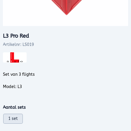
L3 Pro Red
Artikelnr:
LS019
Set van 3 flights
Model: L3
Maak een keuze voor
Aantal sets
1 set