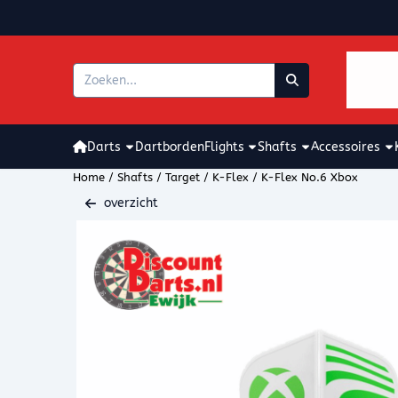
Cookievoorkeuren zijn beschikbaar. Kies instellingen of sta alle coo
Zoeken
Darts
Dartborden
Flights
Shafts
Accessoires
Home
/
Shafts
/
Target
/
K-Flex
/
K-Flex No.6 Xbox
overzicht