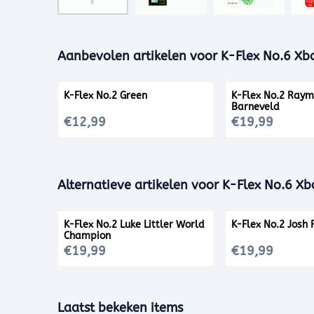
Aanbevolen artikelen voor
K-Flex No.6 Xb
K-Flex No.2 Green
K-Flex No.2 Ray
Barneveld
Prijs: 12,99
Prijs: 19,99
€12,99
€19,99
Alternatieve artikelen voor
K-Flex No.6 Xb
K-Flex No.2 Luke Littler World
K-Flex No.2 Josh 
Champion
Prijs: 19,99
Prijs: 19,99
€19,99
€19,99
Laatst bekeken items