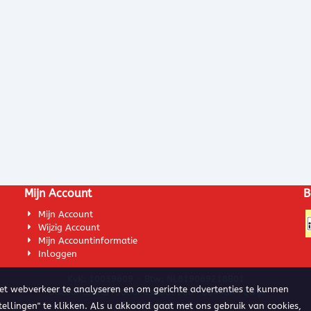
Mijn Account
B
Mijn Account
Wijzig Account
Mijn Accountinformatie
Inloggen
KvK: 10039609 - Btw: NL819069218B01
het webverkeer te analyseren en om gerichte advertenties te kunnen
DiscountDarts | Julianastraat 28a | 6644BR | Ewijk
© 2015 K&K Vof
tellingen" te klikken. Als u akkoord gaat met ons gebruik van cookies,