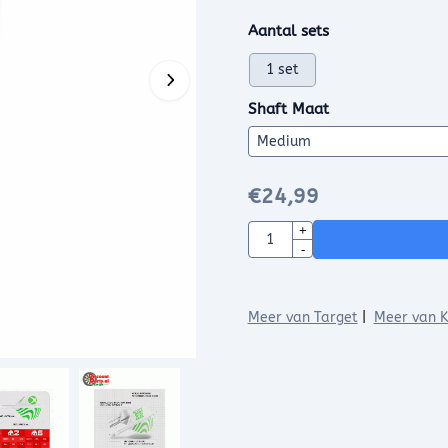
Maak een keuze voor
Aantal sets
1 set
Shaft Maat
€
24,99
Aantal
+
-
Meer van Target
|
Meer van K