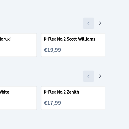
Haruki
K-Flex No.2 Scott Williams
K-Flex N
Prijs: 19,99
Prijs: 12
€19,99
€12,9
White
K-Flex No.2 Zenith
K-Flex N
Shot
Prijs: 17,99
Prijs: 17
€17,99
€17,9