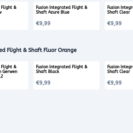
 Flight &
Fusion Integrated Flight &
Fusion Integr
w
Shaft Azure Blue
Shaft Clear
Prijs: 9,99
Prijs: 9,99
€9,99
€9,99
ed Flight & Shaft Fluor Orange
 Flight &
Fusion Integrated Flight &
Fusion Integr
n Gerwen
Shaft Black
Shaft Clear
.2
Prijs: 9,99
Prijs: 9,99
€9,99
€9,99