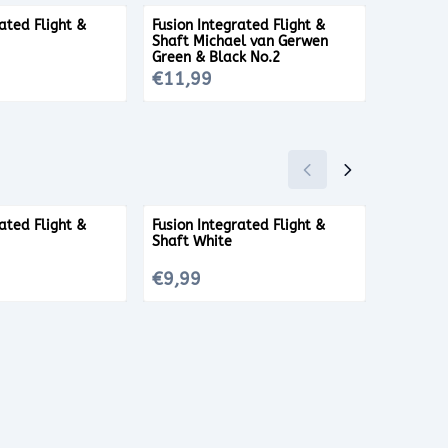
ated Flight &
Fusion Integrated Flight &
Fusion I
Shaft Michael van Gerwen
Shaft R
Green & Black No.2
Prijs: 11,99
Prijs: 9,
€11,99
€9,99
ated Flight &
Fusion Integrated Flight &
Fusion I
Shaft White
Shaft N
Prijs: 9,99
Prijs: 9,
€9,99
€9,99