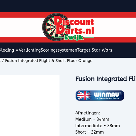
kies toe.
Kleding
Verlichting
Scoringssystemen
Target Star Wars
t
/
Fusion Integrated Flight & Shaft Fluor Orange
Fusion Integrated Fl
Afmetingen:
Medium - 34mm
Intermediate - 28mm
Short - 22mm