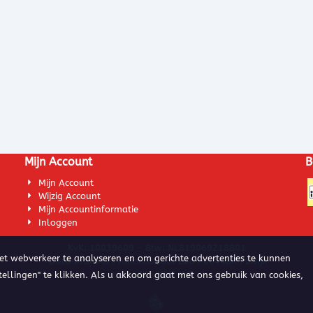
Mijn Account
B
Mijn Account
Wijzig Account
Mijn Accountinformatie
Inloggen
KvK: 10039609 - Btw: NL819069218B01
het webverkeer te analyseren en om gerichte advertenties te kunnen
DiscountDarts | Julianastraat 28a | 6644BR | Ewijk
© 2015 K&K Vof
tellingen" te klikken. Als u akkoord gaat met ons gebruik van cookies,