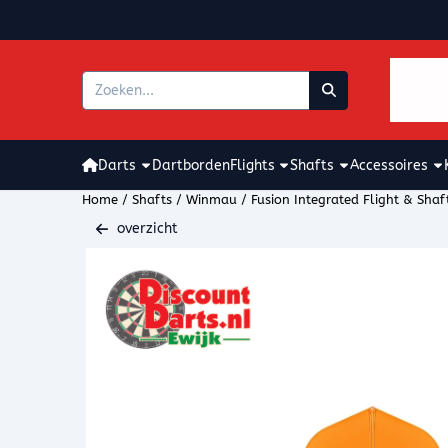
Cookievoorkeuren zijn beschikbaar. Kies instellingen of sta alle coo
Zoeken
Darts
Dartborden
Flights
Shafts
Accessoires
Home
/
Shafts
/
Winmau
/
Fusion Integrated Flight & Shaf
overzicht