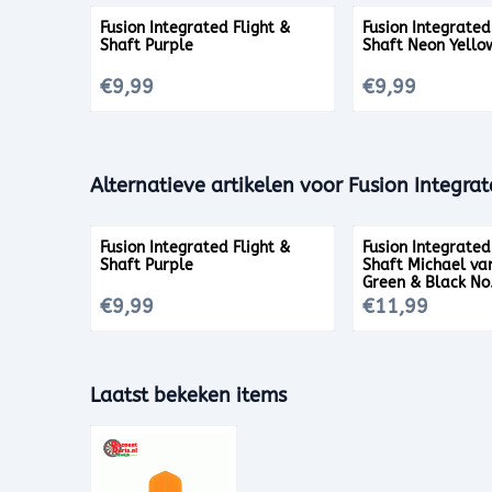
Fusion Integrated Flight &
Fusion Integrated
Shaft Purple
Shaft Neon Yello
Prijs: 9,99
Prijs: 9,99
€9,99
€9,99
Alternatieve artikelen voor
Fusion Integrat
Fusion Integrated Flight &
Fusion Integrated
Shaft Purple
Shaft Michael va
Green & Black No
Prijs: 9,99
Prijs: 11,99
€9,99
€11,99
Laatst bekeken items