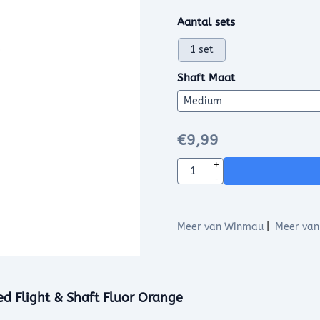
Maak een keuze voor
Aantal sets
1 set
Shaft Maat
€
9,99
Aantal
+
-
Meer van Winmau
|
Meer van 
ed Flight & Shaft Fluor Orange