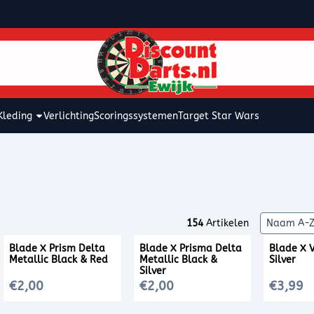
kies toe.
Kleding
Verlichting
Scoringssystemen
Target Star Wars
Sorteerme
154
Artikelen
Blade X Prism Delta
Blade X Prisma Delta
Blade X 
Metallic Black & Red
Metallic Black &
Silver
Silver
Prijs: 2,00
Prijs: 2,00
Prijs: 3,99
€2,00
€2,00
€3,99