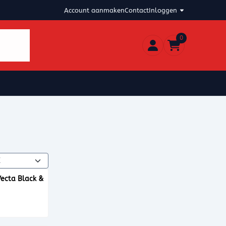
Account aanmaken
Contact
Inloggen
0
thode
Vecta Black &