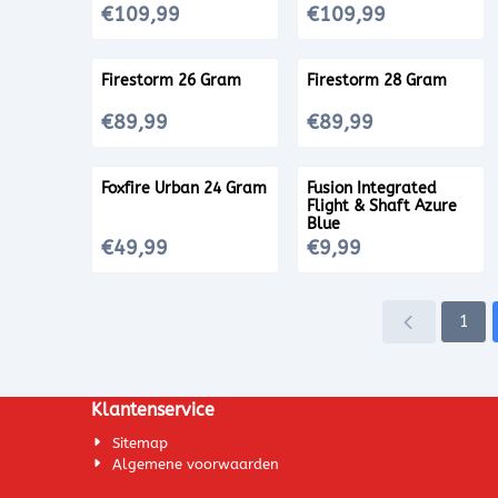
Prijs: 109,99
Prijs: 109,99
€109,99
€109,99
Firestorm 26 Gram
Firestorm 28 Gram
Prijs: 89,99
Prijs: 89,99
€89,99
€89,99
Foxfire Urban 24 Gram
Fusion Integrated
Flight & Shaft Azure
Blue
Prijs: 49,99
Prijs: 9,99
€49,99
€9,99
1
Klantenservice
Sitemap
Algemene voorwaarden