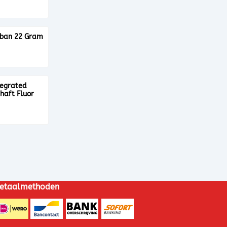
99
rban 22 Gram
99
tegrated
Shaft Fluor
etaalmethoden