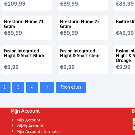
Prijs: 109,99
Prijs: 89,99
Prijs: 89,
€109,99
€89,99
€89,99
Firestorm Flame 21
Firestorm Flame 25
Foxfire U
Gram
Gram
Prijs: 89,99
Prijs: 89,99
Prijs: 49,
€89,99
€89,99
€49,99
Fusion Integrated
Fusion Integrated
Fusion In
Flight & Shaft Black
Flight & Shaft Clear
Flight & 
Orange
Prijs: 9,99
Prijs: 9,99
Prijs: 9,99
€9,99
€9,99
€9,99
2
3
4
Toon alles
Mijn Account
B
Mijn Account
Wijzig Account
Mijn Accountinformatie