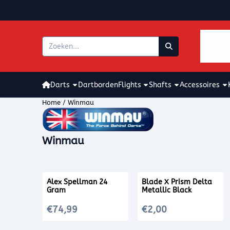
Cookievoorkeuren zijn beschikbaar. Kies instellingen of sta alle coo
Zoeken
Darts
Dartborden
Flights
Shafts
Accessoires
Home
/
Winmau
Winmau
Alex Spellman 24
Blade X Prism Delta
Gram
Metallic Black
Prijs: 74,99
Prijs: 2,00
€74,99
€2,00