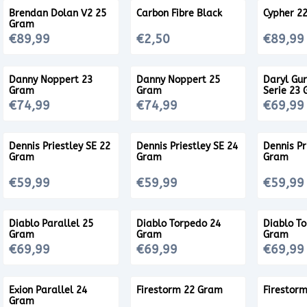
Brendan Dolan V2 25
Carbon Fibre Black
Cypher 2
Gram
Prijs: 89,99
Prijs: 2,50
Prijs: 89,
€89,99
€2,50
€89,99
Danny Noppert 23
Danny Noppert 25
Daryl Gur
Gram
Gram
Serie 23
Prijs: 74,99
Prijs: 74,99
Prijs: 69,
€74,99
€74,99
€69,99
Dennis Priestley SE 22
Dennis Priestley SE 24
Dennis Pr
Gram
Gram
Gram
Prijs: 59,99
Prijs: 59,99
Prijs: 59,
€59,99
€59,99
€59,99
Diablo Parallel 25
Diablo Torpedo 24
Diablo T
Gram
Gram
Gram
Prijs: 69,99
Prijs: 69,99
Prijs: 69,
€69,99
€69,99
€69,99
Exion Parallel 24
Firestorm 22 Gram
Firestor
Gram