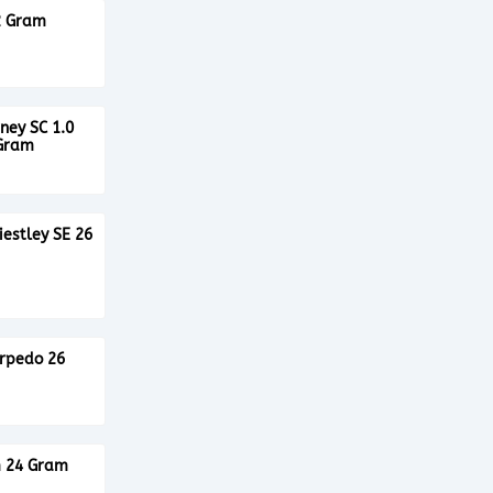
2 Gram
99
ney SC 1.0
 Gram
99
iestley SE 26
99
orpedo 26
99
m 24 Gram