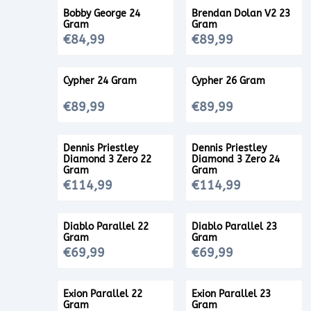
Bobby George 24
Brendan Dolan V2 23
Gram
Gram
Prijs: 84,99
Prijs: 89,99
€84,99
€89,99
Cypher 24 Gram
Cypher 26 Gram
Prijs: 89,99
Prijs: 89,99
€89,99
€89,99
Dennis Priestley
Dennis Priestley
Diamond 3 Zero 22
Diamond 3 Zero 24
Gram
Gram
Prijs: 114,99
Prijs: 114,99
€114,99
€114,99
Diablo Parallel 22
Diablo Parallel 23
Gram
Gram
Prijs: 69,99
Prijs: 69,99
€69,99
€69,99
Exion Parallel 22
Exion Parallel 23
Gram
Gram